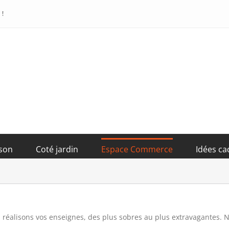
i
!
son
Coté jardin
Espace Commerce
Idées c
s réalisons vos enseignes, des plus sobres au plus extravagantes. N