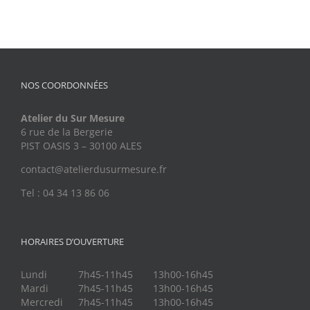
NOS COORDONNÉES
Atelier du Sur Mesure
6 rue de la Bergerie
PIST OASIS 3 – 30100 ALES
contact@atelierdusurmesure.fr
Tel : 04 34 13 86 06
HORAIRES D’OUVERTURE
Lundi
7h45-11h45
13h00-16h45
Mardi
7h45-11h45
13h00-16h45
Mercredi
7h45-11h45
13h00-16h45