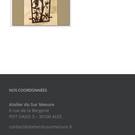
NOS COORDONNÉES
Atelier du Sur Mesure
6 rue de la Bergerie
PIST OASIS 3 – 30100 ALES
contact@atelierdusurmesure.fr