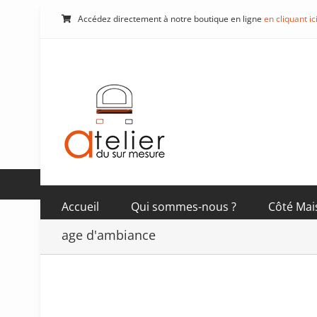
Passer
Accédez directement à notre boutique en ligne
en cliquant ic
au
contenu
Accueil
Qui sommes-nous ?
Côté Mai
age d'ambiance