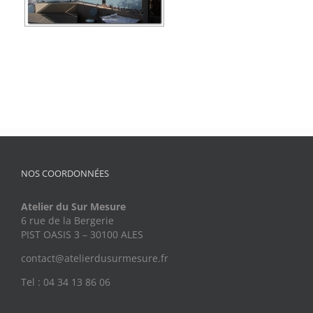
NOS COORDONNÉES
Atelier du Sur Mesure
6 rue de la Bergerie
PIST OASIS 3 – 30100 ALES
contact@atelierdusurmesure.fr
Tel : 04 34 13 86 06