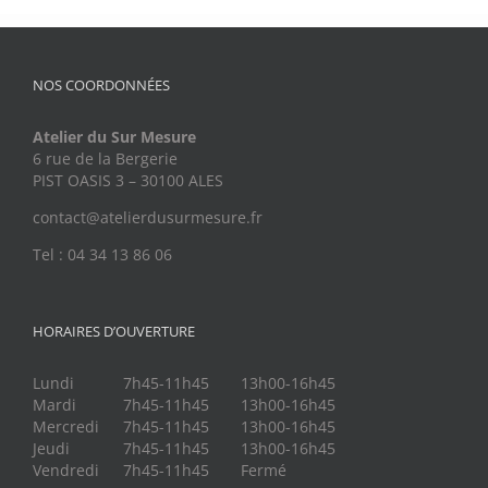
NOS COORDONNÉES
Atelier du Sur Mesure
6 rue de la Bergerie
PIST OASIS 3 – 30100 ALES
contact@atelierdusurmesure.fr
Tel : 04 34 13 86 06
HORAIRES D’OUVERTURE
Lundi
7h45-11h45
13h00-16h45
Mardi
7h45-11h45
13h00-16h45
Mercredi
7h45-11h45
13h00-16h45
Jeudi
7h45-11h45
13h00-16h45
Vendredi
7h45-11h45
Fermé