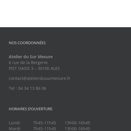
NOS COORDONNÉES
Atelier du Sur Mesure
6 rue de la Bergerie
PIST OASIS 3 – 30100 ALES
contact@atelierdusurmesure.fr
Tel : 04 34 13 86 06
HORAIRES D’OUVERTURE
Lundi
7h45-11h45
13h00-16h45
Mardi
7h45-11h45
13h00-16h45