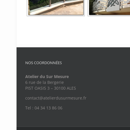
NOS COORDONNÉES
Atelier du Sur Mesure
6 rue de la Bergerie
PIST OASIS 3 – 30100 ALES
contact@atelierdusurmesure.fr
Tel : 04 34 13 86 06