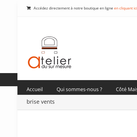
Passer
Accédez directement à notre boutique en ligne
en cliquant ic
au
contenu
Accueil
Qui sommes-nous ?
Côté Mai
brise vents