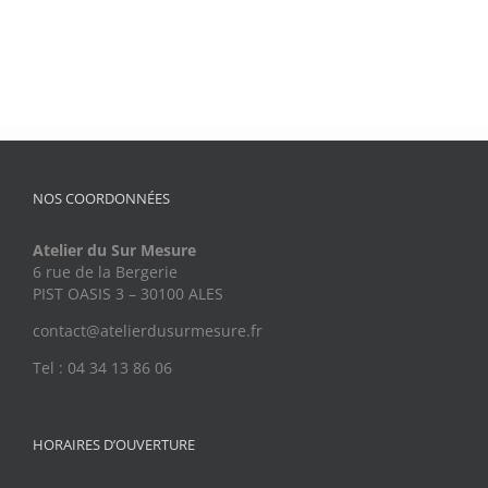
NOS COORDONNÉES
Atelier du Sur Mesure
6 rue de la Bergerie
PIST OASIS 3 – 30100 ALES
contact@atelierdusurmesure.fr
Tel : 04 34 13 86 06
HORAIRES D’OUVERTURE