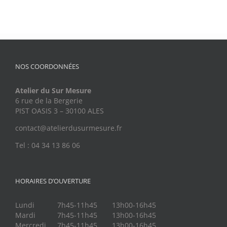
NOS COORDONNÉES
Atelier du Sur Mesure
6 rue de la Bergerie
PIST OASIS 3 – 30100 ALES
contact@atelierdusurmesure.fr
Tel : 04 34 13 86 06
HORAIRES D’OUVERTURE
Lundi
7h45-11h45
13h00-16h45
Mardi
7h45-11h45
13h00-16h45
Mercredi
7h45-11h45
13h00-16h45