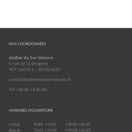
NOS COORDONNÉES
Atelier du Sur Mesure
6 rue de la Bergerie
PIST OASIS 3 – 30100 ALES
contact@atelierdusurmesure.fr
Tel : 04 34 13 86 06
HORAIRES D’OUVERTURE
Lundi
7h45-11h45
13h00-16h45
Mardi
7h45-11h45
13h00-16h45