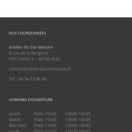
NOS COORDONNÉES
Atelier du Sur Mesure
6 rue de la Bergerie
PIST OASIS 3 – 30100 ALES
contact@atelierdusurmesure.fr
Tel : 04 34 13 86 06
HORAIRES D’OUVERTURE
Lundi
7h45-11h45
13h00-16h45
Mardi
7h45-11h45
13h00-16h45
Mercredi
7h45-11h45
13h00-16h45
Jeudi
7h45-11h45
13h00-16h45