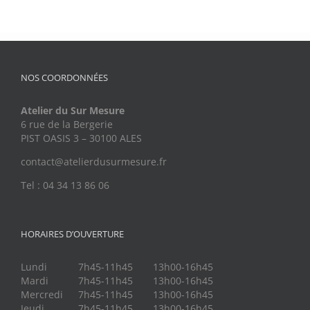
NOS COORDONNÉES
Atelier du Sur Mesure
6 rue de la Bergerie
PIST OASIS 3 – 30100 ALES
contact@atelierdusurmesure.fr
Tel : 04 34 13 86 06
HORAIRES D’OUVERTURE
Lundi
7h45-11h45
13h00-16h45
Mardi
7h45-11h45
13h00-16h45
Mercredi
7h45-11h45
13h00-16h45
Jeudi
7h45-11h45
13h00-16h45