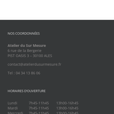
NOS COORDONNÉES
Atelier du Sur Mesure
6 rue de la Bergerie
PIST OASIS 3 – 30100 ALES
contact@atelierdusurmesure.fr
Tel : 04 34 13 86 06
HORAIRES D’OUVERTURE
Lundi
7h45-11h45
13h00-16h45
Mardi
7h45-11h45
13h00-16h45
Mercredi
7h45-11h45
13h00-16h45