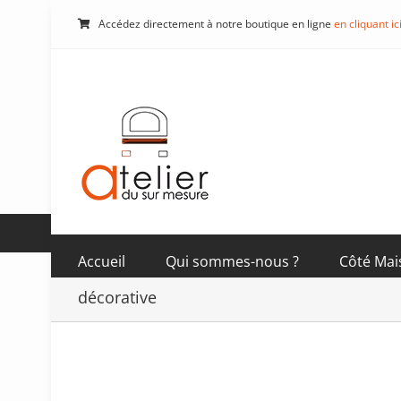
Passer
Accédez directement à notre boutique en ligne
en cliquant ic
au
contenu
Accueil
Qui sommes-nous ?
Côté Mai
décorative