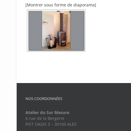
[Montrer sous forme de diaporama]
NOS COORDONNÉES
Atelier du Sur Mesure
6 rue de la Bergerie
PIST OASIS 3 – 30100 ALES