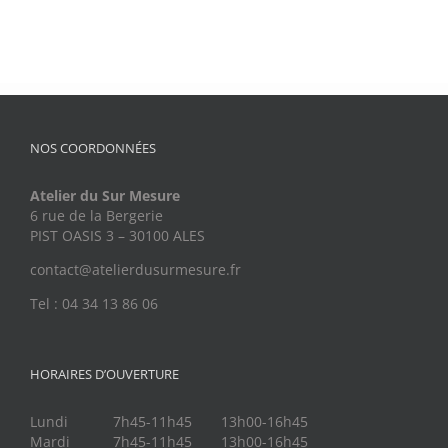
NOS COORDONNÉES
Atelier du Sur Mesure
6 rue de la Bergerie
PIST OASIS 3 – 30100 ALES
contact@atelierdusurmesure.fr
Tel : 04 34 13 86 06
HORAIRES D’OUVERTURE
Lundi
7h45-11h45
13h00-16h45
Mardi
7h45-11h45
13h00-16h45