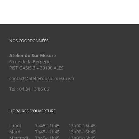
NOS COORDONNÉES
Atelier du Sur Mesure
6 rue de la Bergerie
PIST OASIS 3 – 30100 ALES
contact@atelierdusurmesure.fr
Tel : 04 34 13 86 06
HORAIRES D’OUVERTURE
Lundi
7h45-11h45
13h00-16h45
Mardi
7h45-11h45
13h00-16h45
Mercredi
7h45-11h45
13h00-16h45