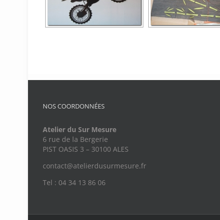
NOS COORDONNÉES
Atelier du Sur Mesure
6 rue de la Bergerie
PIST OASIS 3 – 30100 ALES
contact@atelierdusurmesure.fr
Tel : 04 34 13 86 06