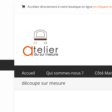
Passer
Accédez directement à notre boutique en ligne
en cliquant ic
au
contenu
Accueil
Qui sommes-nous ?
Côté Mai
découpe sur mesure