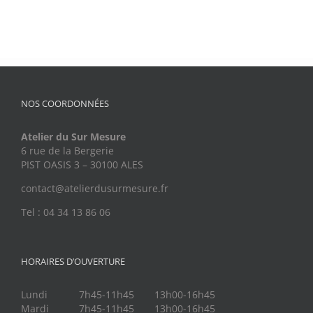
NOS COORDONNÉES
Atelier du Sur Mesure
6 rue de la Bergerie
PIST OASIS 3 – 30100 ALES
contact@atelierdusurmesure.fr
Tel : 04 34 13 86 06
HORAIRES D’OUVERTURE
Lundi
7h45-11h45
13h00-16h45
Mardi
7h45-11h45
13h00-16h45