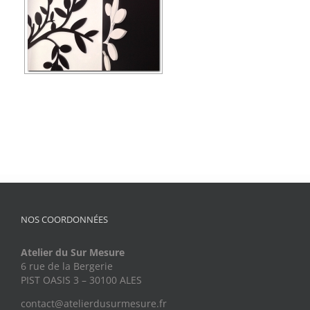
NOS COORDONNÉES
Atelier du Sur Mesure
6 rue de la Bergerie
PIST OASIS 3 – 30100 ALES
contact@atelierdusurmesure.fr