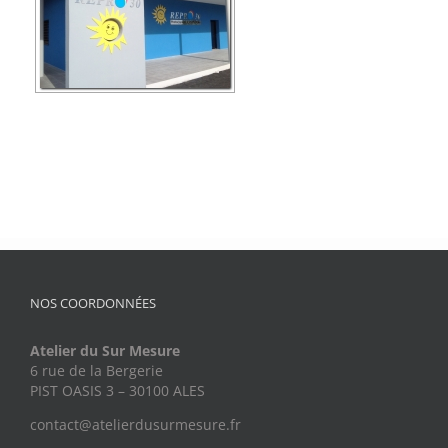
NOS COORDONNÉES
Atelier du Sur Mesure
6 rue de la Bergerie
PIST OASIS 3 – 30100 ALES
contact@atelierdusurmesure.fr