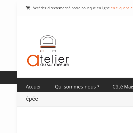
Passer
Accédez directement à notre boutique en ligne
en cliquant ic
au
contenu
Accueil
Qui sommes-nous ?
Côté Mai
épée