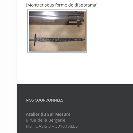
[Montrer sous forme de diaporama]
NOS COORDONNÉES
Atelier du Sur Mesure
6 rue de la Bergerie
PIST OASIS 3 – 30100 ALES