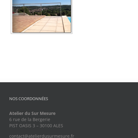
NOS COORDONNÉES
Atelier du Sur Mesure
6 rue de la Bergerie
PIST OASIS 3 – 30100 ALES
contact@atelierdusurmesure.fr