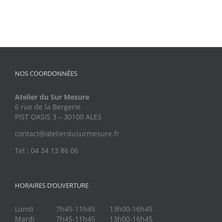
NOS COORDONNÉES
Atelier du Sur Mesure
6 rue de la Bergerie
PIST OASIS 3 – 30100 ALES
contact@atelierdusurmesure.fr
Tel : 04 34 13 86 06
HORAIRES D’OUVERTURE
Lundi
7h45-11h45
13h00-16h45
Mardi
7h45-11h45
13h00-16h45