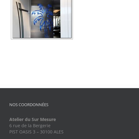
NOS COORDONNÉES
Atelier du Sur Mesure
6 rue de la Bergerie
PIST OASIS 3 – 30100 ALES