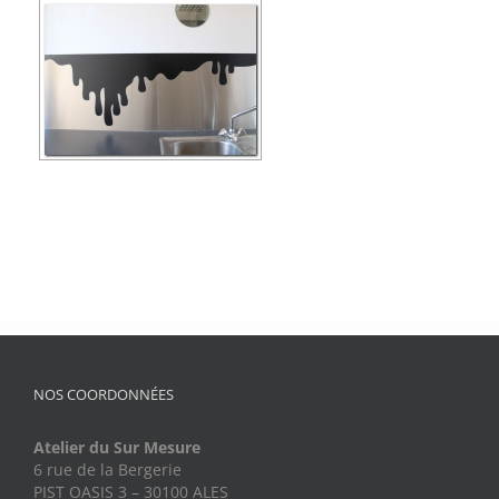
NOS COORDONNÉES
Atelier du Sur Mesure
6 rue de la Bergerie
PIST OASIS 3 – 30100 ALES