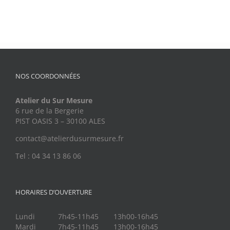
NOS COORDONNÉES
Atelier du Sur Mesure
6 rue de la Bergerie
PIST OASIS 3 – 30100 ALES
contact@atelierdusurmesure.fr
Tel : 04 34 13 86 06
HORAIRES D’OUVERTURE
Lundi
7h45-11h45
13h00-16h45
Mardi
7h45-11h45
13h00-16h45