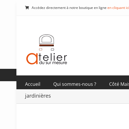
Passer
Accédez directement à notre boutique en ligne
en cliquant ic
au
contenu
Accueil
Qui sommes-nous ?
Côté Mai
jardinières