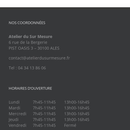
NOS COORDONNÉES
Atelier du Sur Mesure
6 rue de la Bergerie
PIST OASIS 3 – 30100 ALES
contact@atelierdusurmesure.fr
Tel : 04 34 13 86 06
HORAIRES D’OUVERTURE
Lundi
7h45-11h45
13h00-16h45
Mardi
7h45-11h45
13h00-16h45
Mercredi
7h45-11h45
13h00-16h45
Jeudi
7h45-11h45
13h00-16h45
Vendredi
7h45-11h45
Fermé