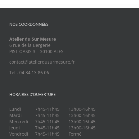
NOS COORDONNÉES
Atelier du Sur Mesure
6 rue de la Bergerie
PIST OASIS 3 – 30100 ALES
contact@atelierdusurmesure.fr
Tel : 04 34 13 86 06
HORAIRES D’OUVERTURE
Lundi
7h45-11h45
13h00-16h45
Mardi
7h45-11h45
13h00-16h45
Mercredi
7h45-11h45
13h00-16h45
Jeudi
7h45-11h45
13h00-16h45
Vendredi
7h45-11h45
Fermé