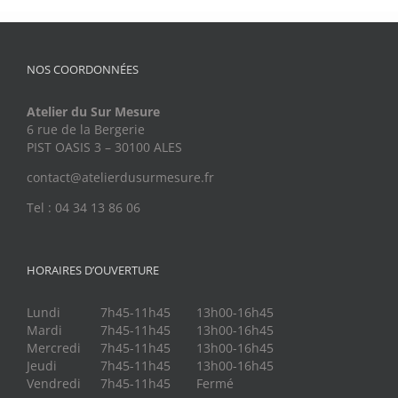
NOS COORDONNÉES
Atelier du Sur Mesure
6 rue de la Bergerie
PIST OASIS 3 – 30100 ALES
contact@atelierdusurmesure.fr
Tel : 04 34 13 86 06
HORAIRES D’OUVERTURE
Lundi
7h45-11h45
13h00-16h45
Mardi
7h45-11h45
13h00-16h45
Mercredi
7h45-11h45
13h00-16h45
Jeudi
7h45-11h45
13h00-16h45
Vendredi
7h45-11h45
Fermé