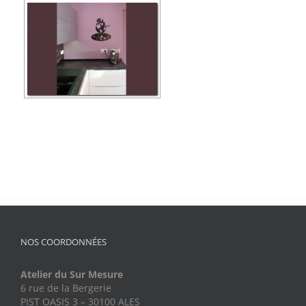
NOS COORDONNÉES
Atelier du Sur Mesure
6 rue de la Bergerie
PIST OASIS 3 – 30100 ALES