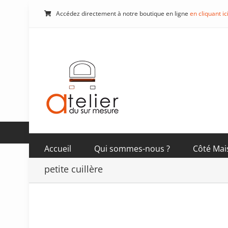
Passer
Accédez directement à notre boutique en ligne
en cliquant ic
au
contenu
Accueil
Qui sommes-nous ?
Côté Mai
petite cuillère