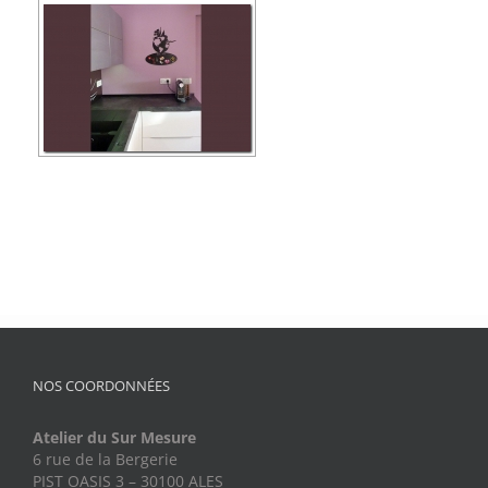
NOS COORDONNÉES
Atelier du Sur Mesure
6 rue de la Bergerie
PIST OASIS 3 – 30100 ALES