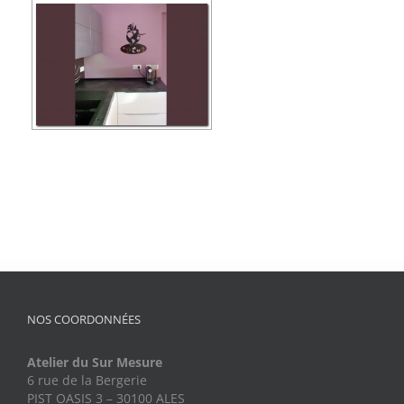
NOS COORDONNÉES
Atelier du Sur Mesure
6 rue de la Bergerie
PIST OASIS 3 – 30100 ALES