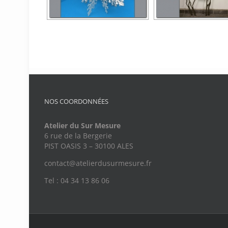
NOS COORDONNÉES
Atelier du Sur Mesure
6 rue de la Bergerie
PIST OASIS 3 – 30100 ALES
contact@atelierdusurmesure.fr
Tel : 04 34 13 86 06