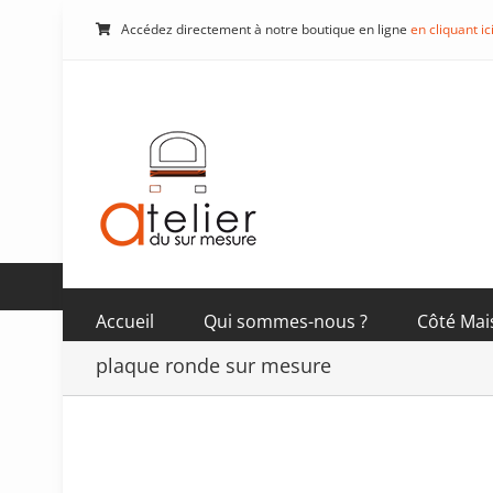
Passer
Accédez directement à notre boutique en ligne
en cliquant ic
au
contenu
Accueil
Qui sommes-nous ?
Côté Mai
plaque ronde sur mesure