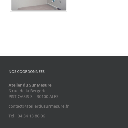
NOS COORDONNÉES
Atelier du Sur Mesure
6 rue de la Bergerie
PIST OASIS 3 – 30100 ALES
contact@atelierdusurmesure.fr
Tel : 04 34 13 86 06