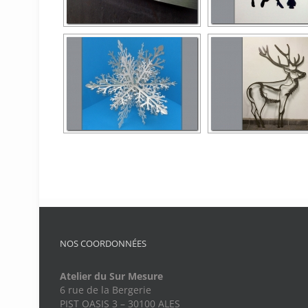
NOS COORDONNÉES
Atelier du Sur Mesure
6 rue de la Bergerie
PIST OASIS 3 – 30100 ALES