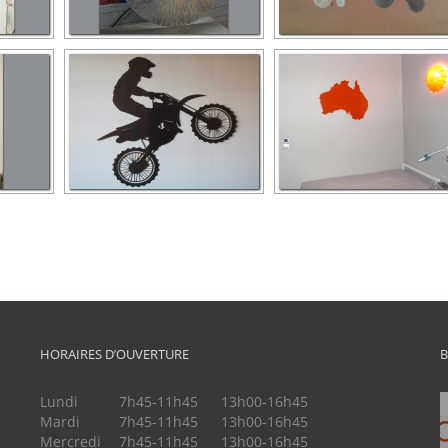
HORAIRES D’OUVERTURE
B
Lundi
7h45-11h45
13h00-16h45
Mardi
7h45-11h45
13h00-16h45
Mercredi
7h45-11h45
13h00-16h45