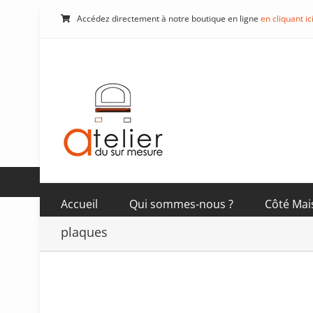
Passer
Accédez directement à notre boutique en ligne
en cliquant ic
au
contenu
Accueil
Qui sommes-nous ?
Côté Mai
plaques