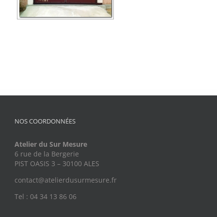
NOS COORDONNÉES
Atelier du Sur Mesure
6 rue de la Bergerie
PIST OASIS 3 – 30100 ALES
contact@atelierdusurmesure.fr
Tel : 04 34 13 86 06