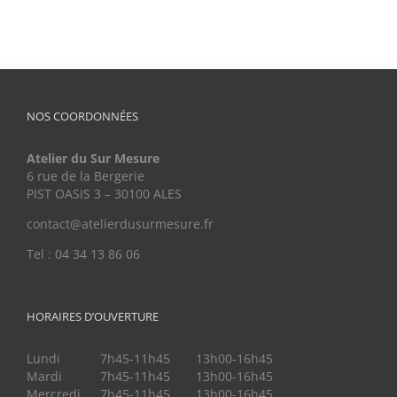
NOS COORDONNÉES
Atelier du Sur Mesure
6 rue de la Bergerie
PIST OASIS 3 – 30100 ALES
contact@atelierdusurmesure.fr
Tel : 04 34 13 86 06
HORAIRES D’OUVERTURE
Lundi
7h45-11h45
13h00-16h45
Mardi
7h45-11h45
13h00-16h45
Mercredi
7h45-11h45
13h00-16h45