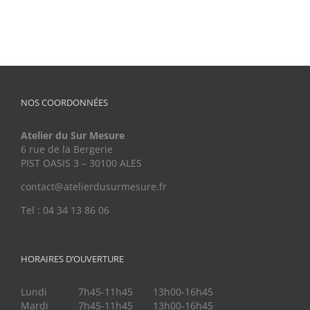
NOS COORDONNÉES
Atelier du Sur Mesure
6 rue de la Bergerie
PIST OASIS 3 – 30100 ALES
contact@atelierdusurmesure.fr
Tel : 04 34 13 86 06
HORAIRES D’OUVERTURE
Lundi
7h45-11h45
13h00-16h45
Mardi
7h45-11h45
13h00-16h45