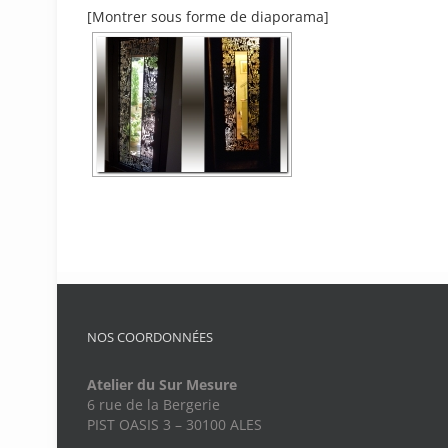
[Montrer sous forme de diaporama]
NOS COORDONNÉES
Atelier du Sur Mesure
6 rue de la Bergerie
PIST OASIS 3 – 30100 ALES