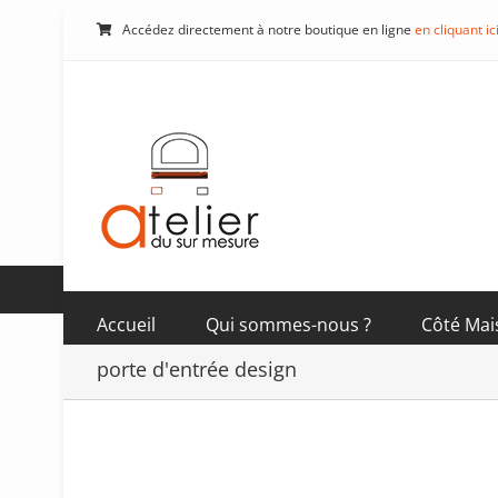
Passer
Accédez directement à notre boutique en ligne
en cliquant ic
au
contenu
Accueil
Qui sommes-nous ?
Côté Mai
porte d'entrée design