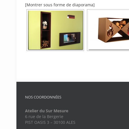
[Montrer sous forme de diaporama]
NOS COORDONNÉES
Atelier du Sur Mesure
6 rue de la Bergerie
PIST OASIS 3 – 30100 ALES