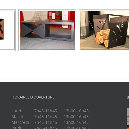
HORAIRES D’OUVERTURE
B
Lundi
7h45-11h45
13h00-16h45
Mardi
7h45-11h45
13h00-16h45
Mercredi
7h45-11h45
13h00-16h45
Jeudi
7h45-11h45
13h00-16h45