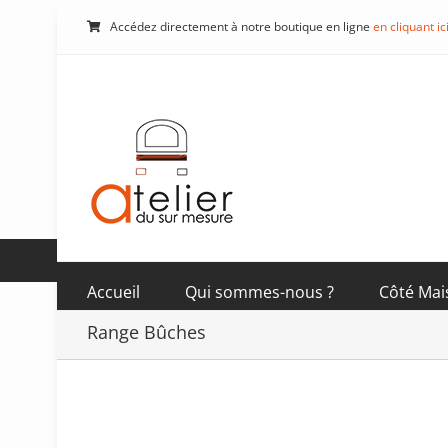
Passer
Accédez directement à notre boutique en ligne
en cliquant ic
au
contenu
Accueil
Qui sommes-nous ?
Côté Mai
Range Bûches