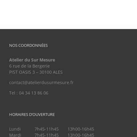
NOS COORDONNÉES
Atelier du Sur Mesure
6 rue de la Bergerie
PIST OASIS 3 – 30100 ALES
contact@atelierdusurmesure.fr
Tel : 04 34 13 86 06
HORAIRES D’OUVERTURE
Lundi
7h45-11h45
13h00-16h45
Mardi
7h45-11h45
13h00-16h45