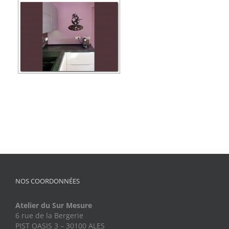
NOS COORDONNÉES
Atelier du Sur Mesure
6 rue de la Bergerie
PIST OASIS 3 – 30100 ALES