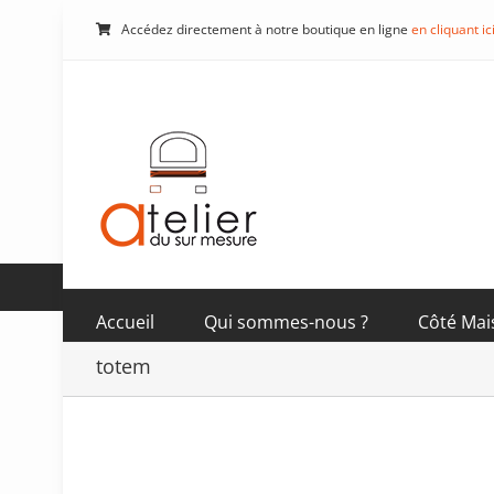
Passer
Accédez directement à notre boutique en ligne
en cliquant ic
au
contenu
Accueil
Qui sommes-nous ?
Côté Mai
totem