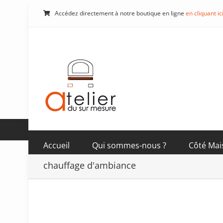
Passer
Accédez directement à notre boutique en ligne
en cliquant ic
au
contenu
Accueil
Qui sommes-nous ?
Côté Mai
chauffage d'ambiance