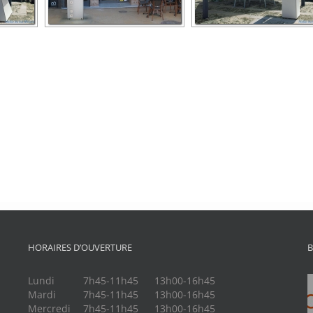
HORAIRES D’OUVERTURE
B
Lundi
7h45-11h45
13h00-16h45
Mardi
7h45-11h45
13h00-16h45
Mercredi
7h45-11h45
13h00-16h45